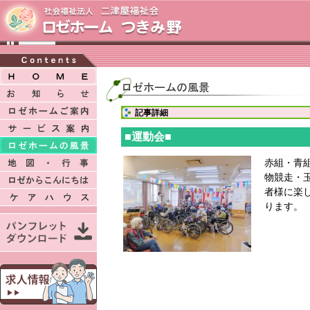
記事詳細
■運動会■
赤組・青
物競走・
者様に楽
ります。