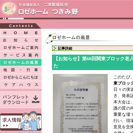
記事詳細
【お知らせ】第60回関東ブロック老
た
このたび
東ブロッ
日々の実
き、発表
本大会は
護の質の
重要な場
行い、現
意見を交