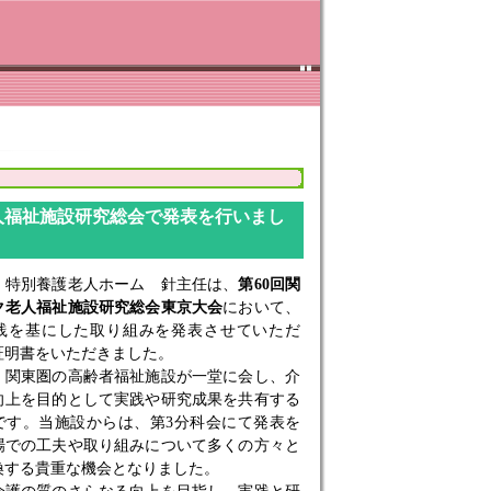
人福祉施設研究総会で発表を行いまし
、特別養護老人ホーム 針主任は、
第60回関
ク老人福祉施設研究総会東京大会
において、
践を基にした取り組みを発表させていただ
証明書をいただきました。
、関東圏の高齢者福祉施設が一堂に会し、介
向上を目的として実践や研究成果を共有する
です。当施設からは、第3分科会にて発表を
場での工夫や取り組みについて多くの方々と
換する貴重な機会となりました。